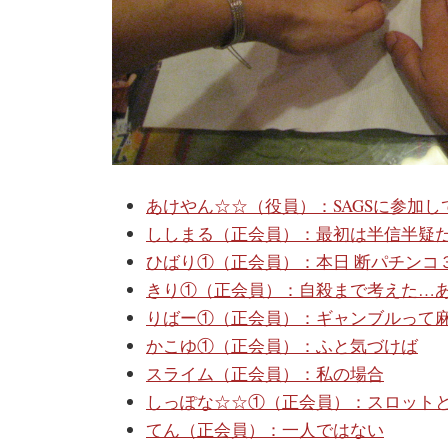
あけやん☆☆（役員）：SAGSに参加し
ししまる（正会員）：最初は半信半疑
ひばり①（正会員）：本日 断パチンコ
きり①（正会員）：自殺まで考えた…
りばー①（正会員）：ギャンブルって
かこゆ①（正会員）：ふと気づけば
スライム（正会員）：私の場合
しっぽな☆☆①（正会員）：スロット
てん（正会員）：一人ではない