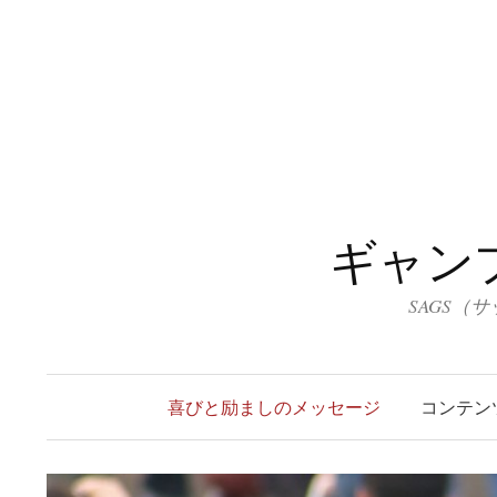
コ
ン
テ
ン
ツ
へ
ス
キ
ギャン
ッ
プ
SAGS（
喜びと励ましのメッセージ
コンテン