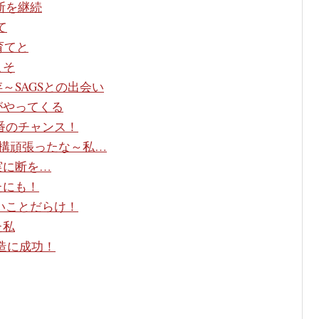
断を継続
て
育てと
こそ
～SAGSとの出会い
がやってくる
番のチャンス！
結構頑張ったな～私…
実に断を…
たにも！
いことだらけ！
た私
造に成功！