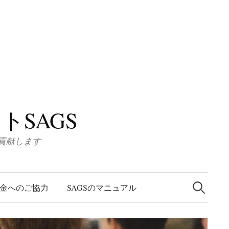
SAGS
に貢献します
検
索
金へのご協力
SAGSのマニュアル
: