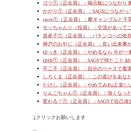
ゴリ①（正会員）：掲示板につながり 
かがり①（正会員）：SAGSにつながっ
snow①（正会員）：断ギャンブルと子
モッちゃん☆（役員）：交流があって
道産子①（正会員）：パチンコへの依存
神戸のおやじ（正会員）：良い出来事
ゆっき（正会員）：やめるなら 今が一
ゆゆ①（正会員）：SAGSで得たこと 
不二子（正会員）：自分のペースで着
しろくま（正会員）：この喜びをあな
たけし（正会員）：やめてみれば 楽し
りんごちゃん①（正会員）：強くなっ
変わる！①（正会員）：SAGSで自己改
↓クリックお願いします