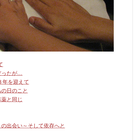
て
だったが…
３年を迎えて
あの日のこと
麻薬と同じ
との出会い～そして依存へと