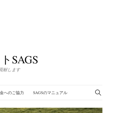
SAGS
に貢献します
検
索
金へのご協力
SAGSのマニュアル
: