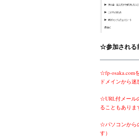
☆参加される
☆fp-osaka
ドメインから迷
☆URL付メー
ることもありま
☆パソコンから
す）