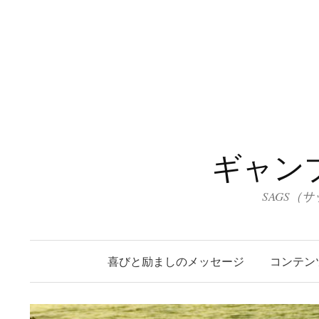
コ
ン
テ
ン
ツ
へ
ス
キ
ギャン
ッ
プ
SAGS（
喜びと励ましのメッセージ
コンテン