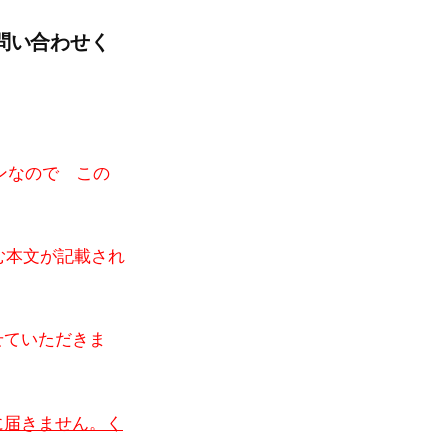
問い合わせく
インなので この
む本文が記載され
せていただきま
に届きません。く