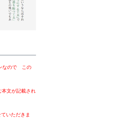
インなので この
む本文が記載され
せていただきま