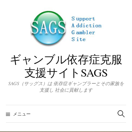
コ
ン
テ
ン
ツ
へ
ス
ギャンブル依存症克服
キ
ッ
支援サイトSAGS
プ
SAGS（サッグス）は 依存症ギャンブラーとその家族を
支援し 社会に貢献します
検
索
メニュー
: