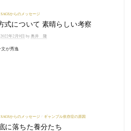
SAGSからのメッセージ
方式について 素晴らしい考察
n
2022年2月9日
by
奥井 隆
一文が秀逸
/
SAGSからのメッセージ
ギャンブル依存症の原因
底に落ちた養分たち