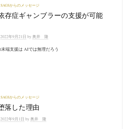
SAGSからのメッセージ
に依存症ギャンブラーの支援が可能
n
2022年9月21日
by
奥井 隆
末端支援は AIでは無理だろう
SAGSからのメッセージ
堕落した理由
n
2022年9月1日
by
奥井 隆