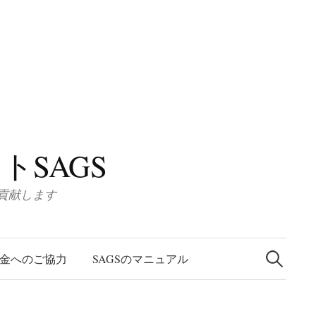
SAGS
に貢献します
検
索
金へのご協力
SAGSのマニュアル
: