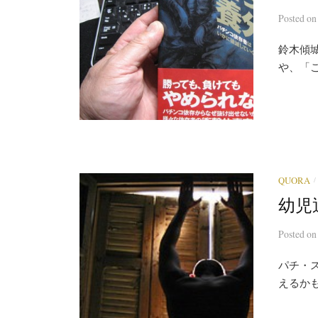
Posted
o
鈴木傾
や、「こ
/
QUORA
幼児
Posted
o
パチ・
えるかも