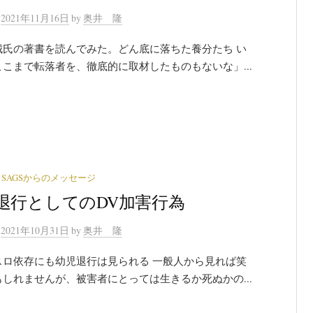
n
2021年11月16日
by
奥井 隆
城氏の著書を読んでみた。どん底に落ちた養分たち い
こまで転落者を、徹底的に取材したものもないな」...
SAGSからのメッセージ
退行としてのDV加害行為
n
2021年10月31日
by
奥井 隆
スロ依存にも幼児退行は見られる 一般人から見れば笑
しれませんが、被害者にとっては生きるか死ぬかの...