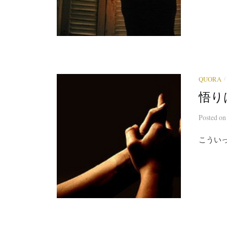
/
QUORA
悟り
Posted
o
こうい