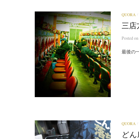
/
QUORA
三店
Posted
o
最後の
/
QUORA
どん