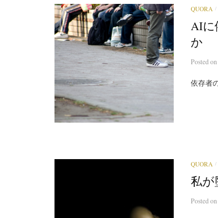
/
QUORA
AI
か
Posted
o
依存者の
/
QUORA
私が
Posted
o