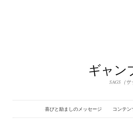
コ
ン
テ
ン
ツ
へ
ス
キ
ギャン
ッ
プ
SAGS（
喜びと励ましのメッセージ
コンテン