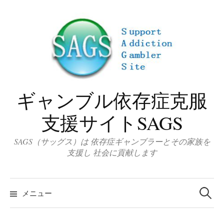
コ
ン
テ
ン
ツ
へ
ス
ギャンブル依存症克服
キ
ッ
支援サイトSAGS
プ
SAGS（サッグス）は 依存症ギャンブラーとその家族を
支援し 社会に貢献します
検
索
メニュー
: