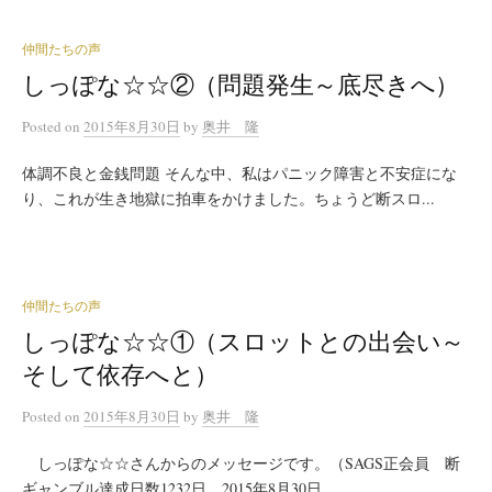
仲間たちの声
しっぽな☆☆②（問題発生～底尽きへ）
Posted
on
2015年8月30日
by
奥井 隆
体調不良と金銭問題 そんな中、私はパニック障害と不安症にな
り、これが生き地獄に拍車をかけました。ちょうど断スロ...
仲間たちの声
しっぽな☆☆①（スロットとの出会い～
そして依存へと）
Posted
on
2015年8月30日
by
奥井 隆
しっぽな☆☆さんからのメッセージです。（SAGS正会員 断
ギャンブル達成日数1232日 2015年8月30日...