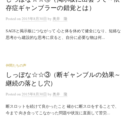
存症ギャンブラーの錯覚とは）
Posted
on
2015年8月30日
by
奥井 隆
SAGSと掲示板につながって 心と体を休めて健全になり、短絡な
思考から建設的な思考に戻ると、自分に必要な物は何...
仲間たちの声
しっぽな☆☆③（断ギャンブルの効果～
継続の落とし穴）
Posted
on
2015年8月30日
by
奥井 隆
断スロットを続けて良かったこと 確かに断スロをすることで、
今まで 向き合ってこなかった問題や状況に直面して苦労...