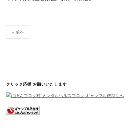
« 前へ
投
稿
ナ
ビ
ゲ
クリック応援 お願いいたします
ー
シ
ョ
ン