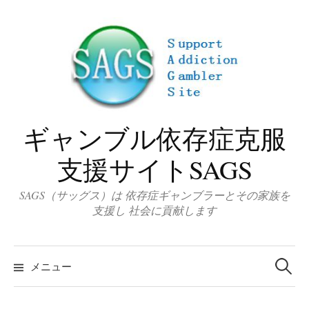
コ
ン
テ
ン
ツ
へ
ス
ギャンブル依存症克服
キ
ッ
支援サイトSAGS
プ
SAGS（サッグス）は 依存症ギャンブラーとその家族を
支援し 社会に貢献します
検
索
メニュー
: