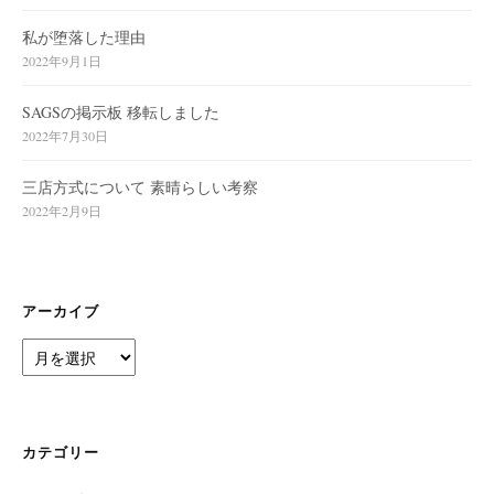
私が堕落した理由
2022年9月1日
SAGSの掲示板 移転しました
2022年7月30日
三店方式について 素晴らしい考察
2022年2月9日
アーカイブ
ア
ー
カ
イ
ブ
カテゴリー