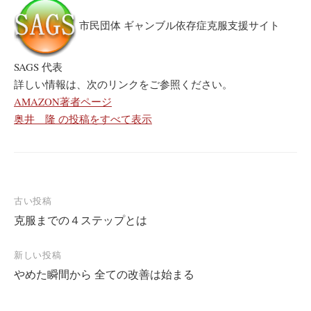
市民団体 ギャンブル依存症克服支援サイト
SAGS 代表
詳しい情報は、次のリンクをご参照ください。
AMAZON著者ページ
奥井 隆 の投稿をすべて表示
古い投稿
克服までの４ステップとは
投
稿
新しい投稿
ナ
やめた瞬間から 全ての改善は始まる
ビ