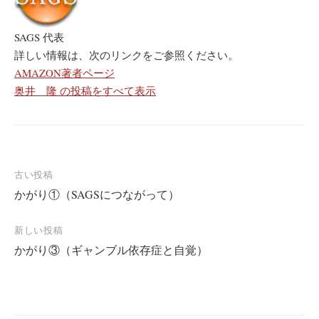
SAGS 代表
詳しい情報は、次のリンクをご参照ください。
AMAZON著者ページ
奥井 隆 の投稿をすべて表示
古い投稿
かがり①（SAGSにつながって）
投
稿
新しい投稿
ナ
かがり③（ギャンブル依存症と自覚）
ビ
ゲ
ー