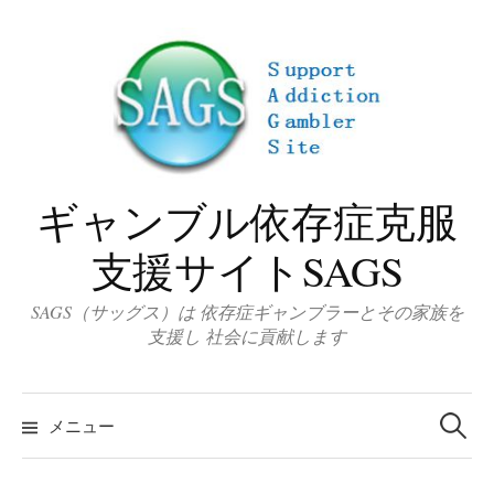
コ
ン
テ
ン
ツ
へ
ス
ギャンブル依存症克服
キ
ッ
支援サイトSAGS
プ
SAGS（サッグス）は 依存症ギャンブラーとその家族を
支援し 社会に貢献します
検
索
メニュー
: