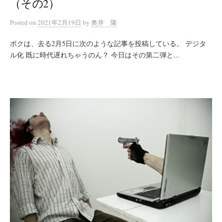
（その2）
Posted
on
2021年2月19日
by
奥井 隆
ボクは、去る2月5日に次のような記事を投稿している。 デジタ
ル化 既に時代遅れちゃうのん？ 今日はその第二弾と...