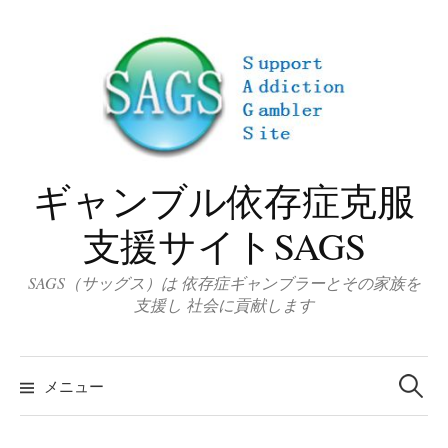
コ
ン
テ
ン
ツ
へ
ス
ギャンブル依存症克服
キ
ッ
支援サイトSAGS
プ
SAGS（サッグス）は 依存症ギャンブラーとその家族を
支援し 社会に貢献します
検
索
メニュー
: