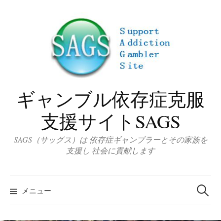
コ
ン
テ
ン
ツ
へ
ス
ギャンブル依存症克服
キ
ッ
支援サイトSAGS
プ
SAGS（サッグス）は 依存症ギャンブラーとその家族を
支援し 社会に貢献します
検
索
メニュー
: