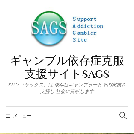
コ
ン
テ
ン
ツ
へ
ス
ギャンブル依存症克服
キ
ッ
支援サイトSAGS
プ
SAGS（サッグス）は 依存症ギャンブラーとその家族を
支援し 社会に貢献します
検
索
メニュー
: