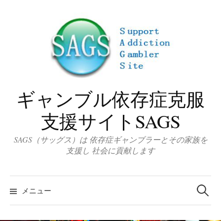
コ
ン
テ
ン
ツ
へ
ス
ギャンブル依存症克服
キ
ッ
支援サイトSAGS
プ
SAGS（サッグス）は 依存症ギャンブラーとその家族を
支援し 社会に貢献します
検
索
メニュー
: