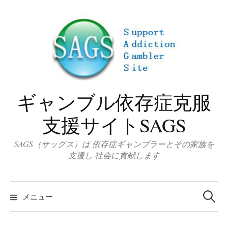
コ
ン
テ
ン
ツ
へ
ス
ギャンブル依存症克服
キ
ッ
支援サイトSAGS
プ
SAGS（サッグス）は 依存症ギャンブラーとその家族を
支援し 社会に貢献します
検
索
メニュー
: