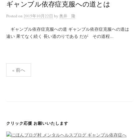
ギャンブル依存症克服への道とは
Posted
on
2015年10月22日
by
奥井 隆
ギャンブル依存症克服への道 ギャンブル依存症克服への道は
遠い 果てなく続く 長い道のりである だが その道程...
« 前へ
投
稿
ナ
ビ
ゲ
クリック応援 お願いいたします
ー
シ