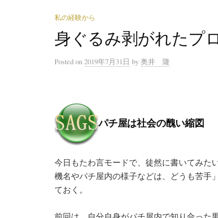
私の経験から
身ぐるみ剥がれたプ
Posted
on
2019年7月31日
by
奥井 隆
パチ屋は社会の醜い縮図
今日もたわ言モードで、徒然に書いてみた
機名やパチ屋内の様子などは、どうも苦手
ておく。
前回は、自分自身がパチ屋内で知り合った