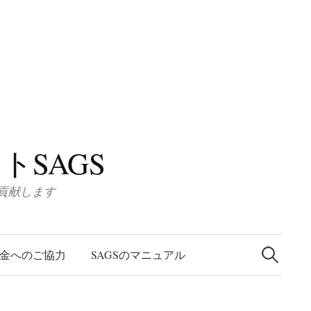
SAGS
に貢献します
検
索
金へのご協力
SAGSのマニュアル
: