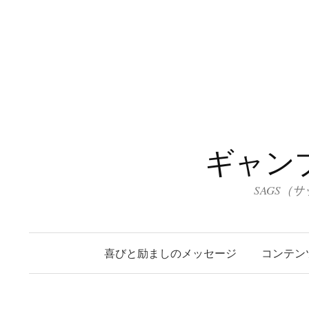
コ
ン
テ
ン
ツ
へ
ス
キ
ギャン
ッ
プ
SAGS（
喜びと励ましのメッセージ
コンテン