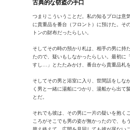
古典的な窃盗の手口
つまりこういうことだ。私の知るプロは意
に貴重品を番台（フロント）に預けた。そ
トンの財布だったらしい。
そしてその時の預かり札は、相手の男に持
たので、疑いもしなかったらしい。最初に
すし…」とたたみかけ、番台から貴重品札
そしてその男と浴室に入り、世間話をしな
く男と一緒に湯船につかり、湯船から出て
とだ。
それでも彼は、その男に一片の疑いを抱く
ころがそこでも男の姿が無かったので、も
替え終えて、広間を見回しても彼が居ない