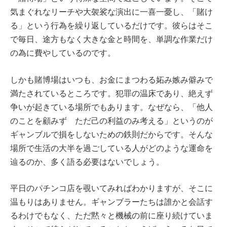
気まぐれなリーチや大袈裟な演出に一喜一憂し、「賭け
る」という行為を繰り返しているだけです。彼らはそこ
で毎日、途方もなく大きな金と時間を、単調な作業だけ
の為に費やしているのです。
しかも賭博場はいつも、お金にまつわる妬み嫉み僻みで
満たされているところです。犯罪の温床であり、絶えず
争いが起きている場所でもあります。なぜなら、「他人
のことを顧みず ただ己の利益のみ考える」というのが
ギャンブルで損をしないための鉄則だからです。そんな
場所で生活の大半を過ごしている人がどのような運命を
辿るのか、多く語る必要はないでしょう。
平日のパチンコ店を覗いてみればわかりますが、そこに
温もりはありません。ギャンブラーたちは誰かと会話す
るわけでもなく、ただ黙々と機械の前に座り続けていま