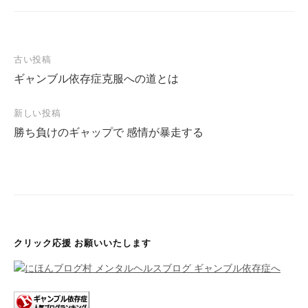
古い投稿
ギャンブル依存症克服への道とは
投
稿
新しい投稿
ナ
勝ち負けのギャップで 感情が暴走する
ビ
ゲ
ー
シ
ョ
クリック応援 お願いいたします
ン