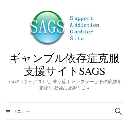
コ
ン
テ
ン
ツ
へ
ス
ギャンブル依存症克服
キ
ッ
支援サイトSAGS
プ
SAGS（サッグス）は 依存症ギャンブラーとその家族を
支援し 社会に貢献します
検
索
メニュー
: