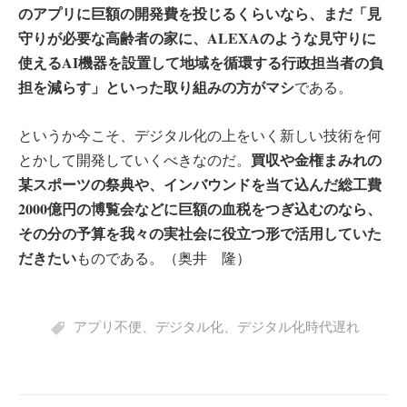
のアプリに巨額の開発費を投じるくらいなら、まだ「見
守りが必要な高齢者の家に、ALEXAのような見守りに
使えるAI機器を設置して地域を循環する行政担当者の負
担を減らす」といった取り組みの方がマシ
である。
というか今こそ、デジタル化の上をいく新しい技術を何
買収や金権まみれの
とかして開発していくべきなのだ。
某スポーツの祭典や、インバウンドを当て込んだ総工費
2000億円の博覧会などに巨額の血税をつぎ込むのなら、
その分の予算を我々の実社会に役立つ形で活用していた
だきたい
ものである。（奥井 隆）
アプリ不便
、
デジタル化
、
デジタル化時代遅れ