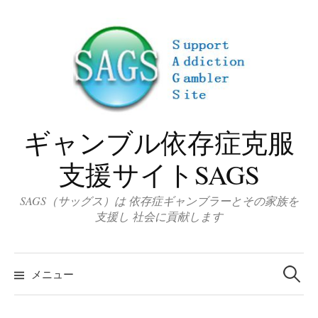
コ
ン
テ
ン
ツ
へ
ス
ギャンブル依存症克服
キ
ッ
支援サイトSAGS
プ
SAGS（サッグス）は 依存症ギャンブラーとその家族を
支援し 社会に貢献します
検
索
メニュー
: