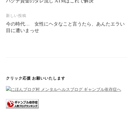
バクチ資金のタレ流し ATMはこれで解決
投
稿
新しい投稿
ナ
今の時代… 女性にヘタなこと言うたら、あんたエラい
目に遭いまっせ
ビ
ゲ
ー
シ
ョ
ン
クリック応援 お願いいたします