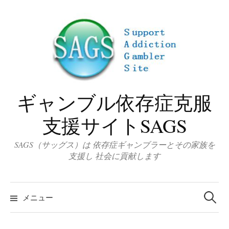
コ
ン
テ
ン
ツ
へ
ス
ギャンブル依存症克服
キ
ッ
支援サイトSAGS
プ
SAGS（サッグス）は 依存症ギャンブラーとその家族を
支援し 社会に貢献します
検
索
メニュー
: