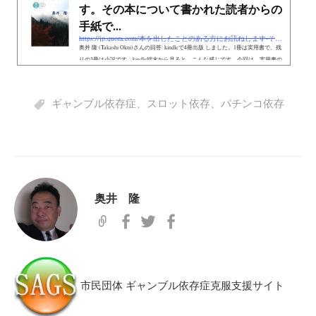
す。その本について書かれた読者からの
手紙で...
https://jp.quora.com/本を出したことのある方にお訊ねします-その本につ/answers/387978355
奥井 隆 (Takashi Okui)さんの回答: kindleで4冊出版 しました。1冊は実用書で、残
りの3冊は小説です。kindle端末から見ると、こんな感じです。今回は、実用書の
方をご紹介させていただきます。書かせていただくのは手紙ではなく実用書のレ
ビューですが、今のところ20名の方が書いてくださっているようです。> Amazon
で購入ギャンブル依存を扱う本は多く、時にはテレビで取り上げられることも。
ギャンブル依存症
、
スロット依存
、
パチンコ依存
ですが、どうしてもやめられず、「結局どうしたらいいのー」と、悩み続けてき
ました。(←ギャンブルをし続けてきました。)この本は、ギ...
奥井 隆
市民団体 ギャンブル依存症克服支援サイト