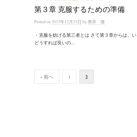
第３章 克服するための準備
Posted
on
2015年12月21日
by
奥井 隆
・克服を妨げる第三者とは さて第３章からは、
どうすれば良いの...
2
« 前へ
1
投
稿
ナ
ビ
ゲ