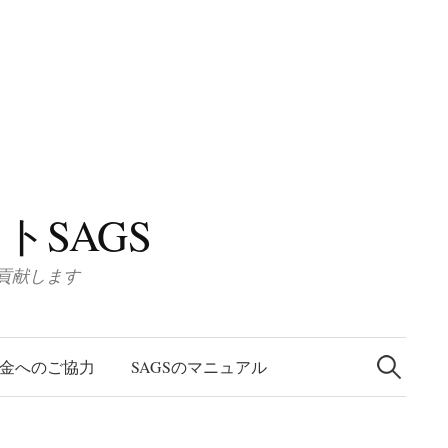
SAGS
に貢献します
検
索
金へのご協力
SAGSのマニュアル
: