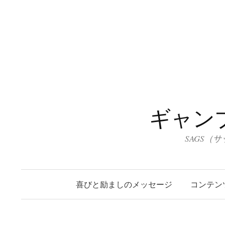
コ
ン
テ
ン
ツ
へ
ス
キ
ギャン
ッ
プ
SAGS（
喜びと励ましのメッセージ
コンテン