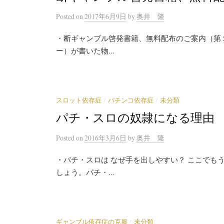
Posted
on
2017年6月9日
by
奥井 隆
・断ギャンブル啓発書籍、無料配布のご案内（第１
ー）が書いた物...
/
/
スロット依存症
パチンコ依存症
未分類
パチ・スロの奴隷になる理由
Posted
on
2016年3月6日
by
奥井 隆
・パチ・スロは なぜ手を出しやすい？ ここでも
しょう。パチ・...
/
ギャンブル依存症の克服
未分類