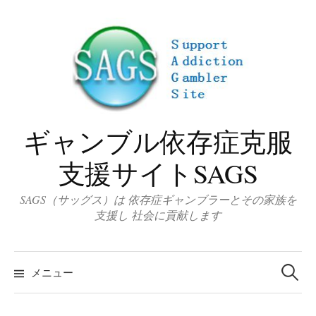
コ
ン
テ
ン
ツ
へ
ス
ギャンブル依存症克服
キ
ッ
支援サイトSAGS
プ
SAGS（サッグス）は 依存症ギャンブラーとその家族を
支援し 社会に貢献します
検
索
メニュー
: