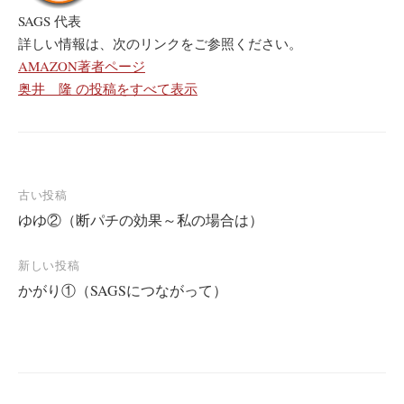
SAGS 代表
詳しい情報は、次のリンクをご参照ください。
AMAZON著者ページ
奥井 隆 の投稿をすべて表示
古い投稿
ゆゆ②（断パチの効果～私の場合は）
投
稿
新しい投稿
ナ
かがり①（SAGSにつながって）
ビ
ゲ
ー
シ