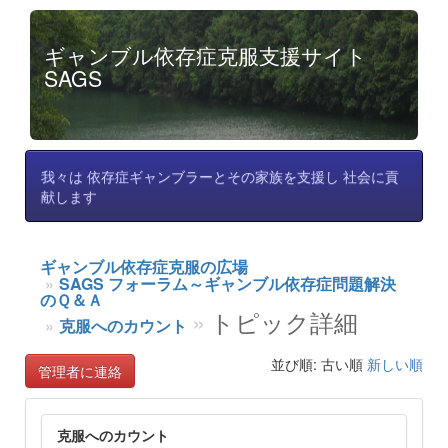
ギャンブル依存症克服支援サイト
SAGS
我々は 依存症ギャンブラーとその家族を支援し 社会に貢
献します
ギャンブル依存症克服の広場
SAGS フォーラム～ギャンブル依存症問題解決
のＱ＆Ａ
トピック詳細
克服へのカウント
並び順: 古い順
新しい順
管理者に連絡
克服へのカウント