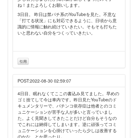
ね！またよろしくお願いします。
3日目。 昨日は禁パチ系のYouTubeを見た。不意な
「打てる状況」にも対応できるように、日頃から意
識的に情報に触れ続けていきたい。そもそも打ちた
いと思わない自分をつくっていきたい。
引用
POST:2022-08-30 02:59:07
4日目、眠れなくてここの書込み見てました。早めの
ゴミ捨てして今は車内です。昨日見たYouTubeのド
キュメンタリーで、パチンコ依存症は他者とのコミ
ュニケーションが苦手な人が多いと言っていまし
た。よく見聞きしてきたことだけど自分もそうなの
でこれには納得してしまいます。逆に頑張ってコミ
ュニケーションを心掛けていったら少しは改善する
のかな、とか思ったり。