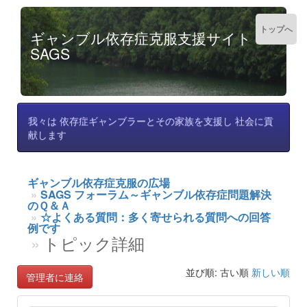
トップへ
ギャンブル依存症克服支援サイト
SAGS
我々は 依存症ギャンブラーとその家族を支援し 社会に貢
献します
ギャンブル依存症克服の広場
SAGS フォーラム～ギャンブル依存症問題解決
のＱ＆Ａ
☆よくある質問：多く寄せられる質問への回答
例です
トピック詳細
並び順: 古い順
新しい順
管理者に連絡