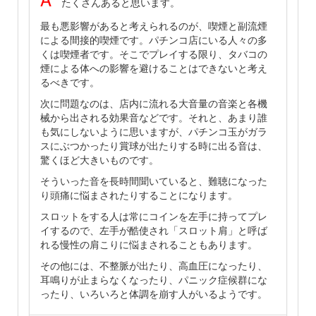
たくさんあると思います。
最も悪影響があると考えられるのが、喫煙と副流煙
による間接的喫煙です。パチンコ店にいる人々の多
くは喫煙者です。そこでプレイする限り、タバコの
煙による体への影響を避けることはできないと考え
るべきです。
次に問題なのは、店内に流れる大音量の音楽と各機
械から出される効果音などです。それと、あまり誰
も気にしないように思いますが、パチンコ玉がガラ
スにぶつかったり賞球が出たりする時に出る音は、
驚くほど大きいものです。
そういった音を長時間聞いていると、難聴になった
り頭痛に悩まされたりすることになります。
スロットをする人は常にコインを左手に持ってプレ
イするので、左手が酷使され「スロット肩」と呼ば
れる慢性の肩こりに悩まされることもあります。
その他には、不整脈が出たり、高血圧になったり、
耳鳴りが止まらなくなったり、パニック症候群にな
ったり、いろいろと体調を崩す人がいるようです。