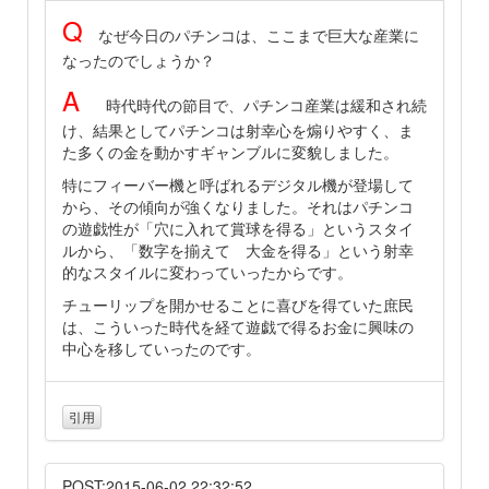
Q
なぜ今日のパチンコは、ここまで巨大な産業に
なったのでしょうか？
A
時代時代の節目で、パチンコ産業は緩和され続
け、結果としてパチンコは射幸心を煽りやすく、ま
た多くの金を動かすギャンブルに変貌しました。
特にフィーバー機と呼ばれるデジタル機が登場して
から、その傾向が強くなりました。それはパチンコ
の遊戯性が「穴に入れて賞球を得る」というスタイ
ルから、「数字を揃えて 大金を得る」という射幸
的なスタイルに変わっていったからです。
チューリップを開かせることに喜びを得ていた庶民
は、こういった時代を経て遊戯で得るお金に興味の
中心を移していったのです。
引用
POST:2015-06-02 22:32:52