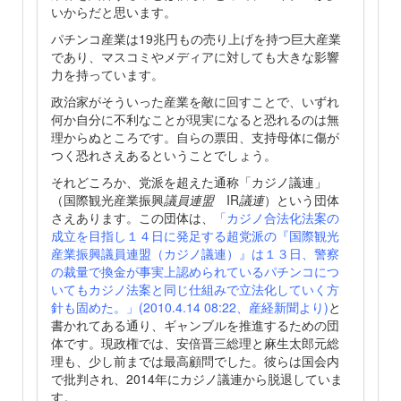
いからだと思います。
パチンコ産業は19兆円もの売り上げを持つ巨大産業
であり、マスコミやメディアに対しても大きな影響
力を持っています。
政治家がそういった産業を敵に回すことで、いずれ
何か自分に不利なことが現実になると恐れるのは無
理からぬところです。自らの票田、支持母体に傷が
つく恐れさえあるということでしょう。
それどころか、党派を超えた通称「カジノ議連」
（国際観光産業振興
議員連盟
IR
議連
）という団体
さえあります。この団体は、
「カジノ合法化法案の
成立を目指し１４日に発足する超党派の『国際観光
産業振興議員連盟（カジノ議連）』は１３日、警察
の裁量で換金が事実上認められているパチンコにつ
いてもカジノ法案と同じ仕組みで立法化していく方
針も固めた。」(2010.4.14 08:22、産経新聞より)
と
書かれてある通り、ギャンブルを推進するための団
体です。現政権では、安倍晋三総理と麻生太郎元総
理も、少し前までは最高顧問でした。彼らは国会内
で批判され、2014年にカジノ議連から脱退していま
す。