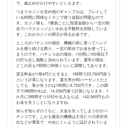
で、歯止めがかけやすいといえます。
つまりカジノを含め他のギャンブルは、プレイして
いる時間に関係なくそこで使う金額が問題なので
す。カジノ側も、1勝負ごとに投資金額から一定の割
合でハウスエッジといわれる手数料を控除していま
す。これがカジノの胴元が得るお金です。
ところがパチンコの場合、機械の前に座ってハンド
ルを握り続ける限り、一定の割合でお金を使ってし
まうのです。パチンコ台の場合、1分間に100発以下
の打ち出し個数と決められています。通常の場合、
どこの店も1時間に99発くらいに調整してあります。
貸玉料金が1発4円だとすると、1時間で23,760円使う
という計算になります。還元率が80パーセントだと
しても、客が失うのは1時間に4,752円です。この調
子で3時間やれば、14,256円使う計算になります。1
か月に3時間ずつ10日やる人ならば、142,560円もの
お金を失うことになりますね。
知らず知らずのうちに、大金を失ってしまうのがパ
チンコです。しかも最近の機種は大当たりの潜伏演
出などが豊富で、やめにくいように設計されていま