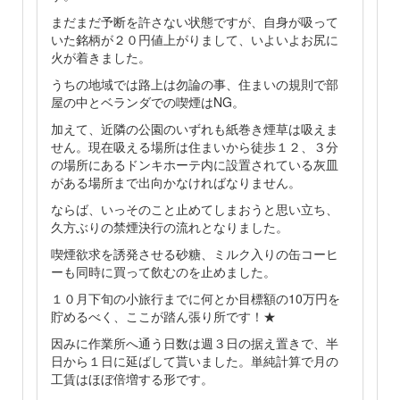
まだまだ予断を許さない状態ですが、自身が吸って
いた銘柄が２０円値上がりまして、いよいよお尻に
火が着きました。
うちの地域では路上は勿論の事、住まいの規則で部
屋の中とベランダでの喫煙はNG。
加えて、近隣の公園のいずれも紙巻き煙草は吸えま
せん。現在吸える場所は住まいから徒歩１２、３分
の場所にあるドンキホーテ内に設置されている灰皿
がある場所まで出向かなければなりません。
ならば、いっそのこと止めてしまおうと思い立ち、
久方ぶりの禁煙決行の流れとなりました。
喫煙欲求を誘発させる砂糖、ミルク入りの缶コーヒ
ーも同時に買って飲むのを止めました。
１０月下旬の小旅行までに何とか目標額の10万円を
貯めるべく、ここが踏ん張り所です！★
因みに作業所へ通う日数は週３日の据え置きで、半
日から１日に延ばして貰いました。単純計算で月の
工賃はほぼ倍増する形です。