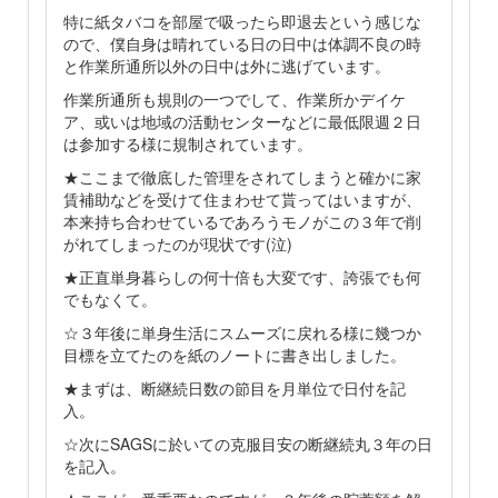
特に紙タバコを部屋で吸ったら即退去という感じな
ので、僕自身は晴れている日の日中は体調不良の時
と作業所通所以外の日中は外に逃げています。
作業所通所も規則の一つでして、作業所かデイケ
ア、或いは地域の活動センターなどに最低限週２日
は参加する様に規制されています。
★ここまで徹底した管理をされてしまうと確かに家
賃補助などを受けて住まわせて貰ってはいますが、
本来持ち合わせているであろうモノがこの３年で削
がれてしまったのが現状です(泣)
★正直単身暮らしの何十倍も大変です、誇張でも何
でもなくて。
☆３年後に単身生活にスムーズに戻れる様に幾つか
目標を立てたのを紙のノートに書き出しました。
★まずは、断継続日数の節目を月単位で日付を記
入。
☆次にSAGSに於いての克服目安の断継続丸３年の日
を記入。