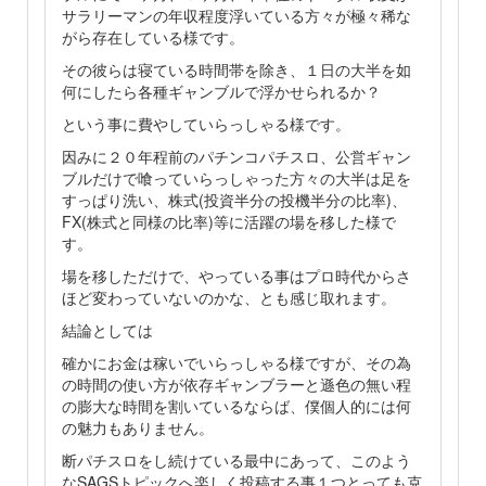
サラリーマンの年収程度浮いている方々が極々稀な
がら存在している様です。
その彼らは寝ている時間帯を除き、１日の大半を如
何にしたら各種ギャンブルで浮かせられるか？
という事に費やしていらっしゃる様です。
因みに２０年程前のパチンコパチスロ、公営ギャン
ブルだけで喰っていらっしゃった方々の大半は足を
すっぱり洗い、株式(投資半分の投機半分の比率)、
FX(株式と同様の比率)等に活躍の場を移した様で
す。
場を移しただけで、やっている事はプロ時代からさ
ほど変わっていないのかな、とも感じ取れます。
結論としては
確かにお金は稼いでいらっしゃる様ですが、その為
の時間の使い方が依存ギャンブラーと遜色の無い程
の膨大な時間を割いているならば、僕個人的には何
の魅力もありません。
断パチスロをし続けている最中にあって、このよう
なSAGSトピックへ楽しく投稿する事１つとっても克