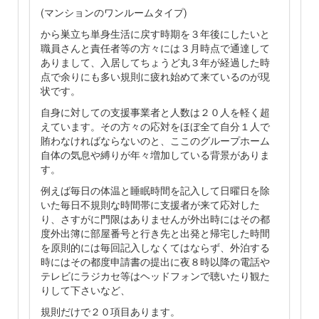
(マンションのワンルームタイプ)
から巣立ち単身生活に戻す時期を３年後にしたいと
職員さんと責任者等の方々には３月時点で通達して
ありまして、入居してちょうど丸３年が経過した時
点で余りにも多い規則に疲れ始めて来ているのが現
状です。
自身に対しての支援事業者と人数は２０人を軽く超
えています。その方々の応対をほぼ全て自分１人で
賄わなければならないのと、ここのグループホーム
自体の気息や縛りが年々増加している背景がありま
す。
例えば毎日の体温と睡眠時間を記入して日曜日を除
いた毎日不規則な時間帯に支援者が来て応対した
り、さすがに門限はありませんが外出時にはその都
度外出簿に部屋番号と行き先と出発と帰宅した時間
を原則的には毎回記入しなくてはならず、外泊する
時にはその都度申請書の提出に夜８時以降の電話や
テレビにラジカセ等はヘッドフォンで聴いたり観た
りして下さいなど、
規則だけで２０項目あります。