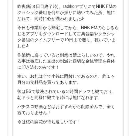
昨夜(断３日目終了時)、radikoアプリにてNHK FMの
クラシック番組を何年か振りに聴いてみた所、無に
なれて、同時に心が洗われました♪
今日も作業所から帰宅してから、NHK FMのらじるら
じるアプリをダウンロードして古典音楽やクラシッ
ク番組のタイムフリーで10日まで遡り、聴いていま
した♪
作業所に通っていると副業は禁止らしいので、やれ
る事は徹底した支出の削減と適切な金銭管理を身体
に叩き込むのみです！
幸い、お札は全て小銭に両替してあるのと、約１ヶ
月分の食料品を買ってあります。
後はBSで放映されている２時間ドラマも観ており、
朝ドラと同様に観てる時には無になれます。
パチスロ動画などはおすすめから削除済みで、全く
観ておりません！
今は桜の開花が待ち遠しいです！