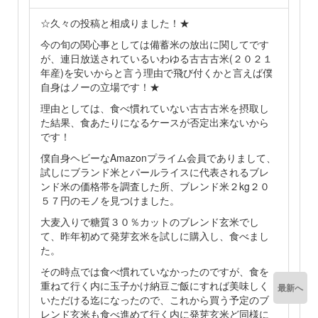
☆久々の投稿と相成りました！★
今の旬の関心事としては備蓄米の放出に関してです
が、連日放送されているいわゆる古古古米(２０２１
年産)を安いからと言う理由で飛び付くかと言えば僕
自身はノーの立場です！★
理由としては、食べ慣れていない古古古米を摂取し
た結果、食あたりになるケースが否定出来ないから
です！
僕自身ヘビーなAmazonプライム会員でありまして、
試しにブランド米とパールライスに代表されるブレ
ンド米の価格帯を調査した所、ブレンド米２kg２０
５７円のモノを見つけました。
大麦入りで糖質３０％カットのブレンド玄米でし
て、昨年初めて発芽玄米を試しに購入し、食べまし
た。
その時点では食べ慣れていなかったのですが、食を
重ねて行く内に玉子かけ納豆ご飯にすれば美味しく
最新へ
いただける迄になったので、これから買う予定のブ
レンド玄米も食べ進めて行く内に発芽玄米ど同様に