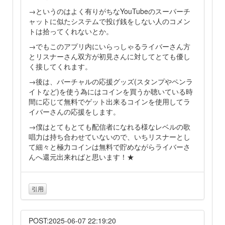
→というのはよく有りがちなYouTubeのスーパーチ
ャットに似たシステムで投げ銭をしない人のコメン
トは拾ってくれないとか。
→でもこのアプリ内にいらっしゃるライバーさん方
とリスナーさん双方が初見さんに対してとても優し
く接してくれます。
→後は、バーチャルの応援グッズ(スタンプやペンラ
イトなど)を使う為にはコインを買うか聴いている時
間に応じて無料でゲット出来るコインを使用してラ
イバーさんの応援をします。
→僕はとてもとても配信者になれる様なレベルの歌
唱力は持ち合わせていないので、いちリスナーとし
て細々と極力コインは無料で貯めながらライバーさ
んへ還元出来ればと思います！★
引用
POST:2025-06-07 22:19:20