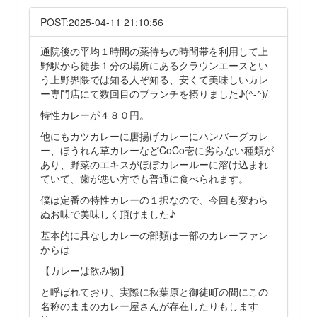
POST:2025-04-11 21:10:56
通院後の平均１時間の薬待ちの時間帯を利用して上
野駅から徒歩１分の場所にあるクラウンエースとい
う上野界隈では知る人ぞ知る、安くて美味しいカレ
ー専門店にて数回目のブランチを摂りました♪(^-^)/
特性カレーが４８０円。
他にもカツカレーに唐揚げカレーにハンバーグカレ
ー、ほうれん草カレーなどCoCo壱に劣らない種類が
あり、野菜のエキスがほぼカレールーに溶け込まれ
ていて、歯が悪い方でも普通に食べられます。
僕は定番の特性カレーの１択なので、今回も変わら
ぬお味で美味しく頂けました♪
基本的に具なしカレーの部類は一部のカレーファン
からは
【カレーは飲み物】
と呼ばれており、実際に秋葉原と御徒町の間にこの
名称のままのカレー屋さんが存在したりもします