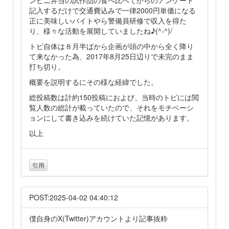
記入するだけで交通費込みで一律2000円単価になる
正に美味しいバイトやら警備員研修で収入を得た
り、様々な活動を展開していましたね♪(^-^)/
トピ自体は８月半ばから企画が頭の中から全く降り
て来なかった為、2017年8月25日辺りで未完のまま
打ち切り。
概要を説明するにその様な経緯でした。
総投稿数は計約150投稿におよび、当時のトピには閲
覧人数の総計が載っていたので、それをモチベーシ
ョンにして書き込みを続けていた記憶があります。
以上
引用
POST:2025-04-02 04:40:12
僕自身のX(Twitter)アカウントより記事抜粋