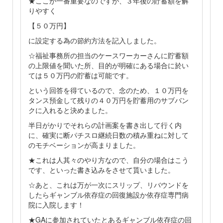
★ここが一番重要なのですが、３年後の貯蓄額を解
りやすく
【５０万円】
に設定する為の節約方法を記入しました。
☆福祉事務所の担当のケースワーカーさんに貯蓄額
の上限値を聞いた所、目的が明確にある場合に於い
ては５０万円の貯蓄は可能です。
という回答を得ているので、念のため、１０万円を
タンス預金して残りの４０万円を貯蓄用のサブバン
クに入れると決めました。
半日がかりでそれらの計画案を書き出して行く内
に、確実に断パチスロ継続日数の積み重ねに対して
のモチベーションが高まりました。
★これは人其々のやり方なので、自分の場合はこう
です、といった書き込みをさせて貰いました。
☆あと、これは万が一次にスリップ、リバウンドを
したらギャンブル依存症の回復施設か依存症専門病
院に入院します！
★GAに参加されていたとあるギャンブル依存症の回