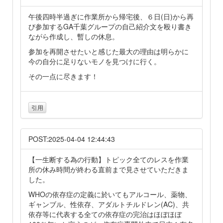
午後四時半過ぎに作業所から帰宅後、６日(日)から再
び参加するGA千葉グループの自己紹介文を殴り書き
ながら作成し、暫しの休息。
参加を再開させたいと感じた最大の理由は明らかに
今の自分に足りないモノを見つけに行く。
その一点に尽きます！
引用
POST:2025-04-04 12:44:43
【一生断する為の行動】トピック全てのレスを作業
所の休み時間が終わる直前まで見させていただきま
した。
WHOの依存症の定義に於いてもアルコール、薬物、
ギャンブル、性依存、アダルトチルドレン(AC)、共
依存等に代表する全ての依存症の完治はほぼほぼ