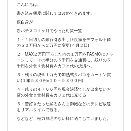
こんにちは。
書き込み頻度に関しては改めてきめます。
僕自身が
断パチスロ１ヶ月でやった対策一覧
１・１日辺りの銀行引き出し限度額をデフォルト値
の５０万円から２万円に変更(４月２日)
２・MAX２万円下ろした内の１万円をPASMOにチャ
ージして、その半分の５千円を交通費に、残りの５
千円を外食＆食材費＆カフェ代の決済へ。
３・残りの現金１万円で加熱式タバコをカートン買
い(１箱５３０円×１０＝５３００円)
４・残りの４７００円を現金決済でしか出来ないお
店の外食＆食材費＆カフェ代に充てる
５・昔好きだった踊るさんま御殿などのテレビ放送
をリアルタイムで観る。
などなど、極力無理のない様に過ごしていました。