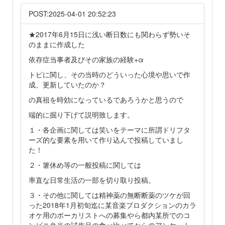
POST:2025-04-01 20:52:23
★2017年6月15日に浅い断日数にも関わらず勢いそ
のままに作成した
依存症当事者及びその家族の経験+α
トピに関し、その当時のどういった心境や思いで作
成、更新していたのか？
の真祖を時効になっているであろうかと思うので
端的に掘り下げて説明致します。
１・各企画に関しては笑いをテーマに所謂ドリフタ
ーズ的な要素を用いて作り込んで投稿していまし
た！
２・箸休め等の一般投稿に関しては
率直な日常生活の一部を切り取り投稿。
３・その他に関しては精神薬の無断断薬のツケが回
った2018年1月初旬迄に某音楽プロダクションのカラ
オケ用のボーカリストへの募集やら都内某所でのコ
ンビニ弁当の試作品の食べ比べてからのアンケート