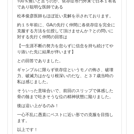
100％無いと言うのが、依存症専門外来で日本１有名
であり聡明な医師である
松本俊彦医師もほぼ近い見解を示されております。
約１５年前に、GAの先行く仲間に各依存症を完全に
克服する方法を伝授して頂けませんか？との問いに
対する先行く仲間の回答は
【一生涯不断の努力を怠らずに信念を持ち続けてや
り抜いた先に結果が伴います】
との回答でありました。
ギャンブルに限らず依存症というモノの怖さ、破壊
力、破滅力はかなり根深いのだな、と３７歳当時の
私は感じました。
そういった意味合いで、前回のスリップで体感した
骨の髄まで吐きそうな位の精神状態に陥りました。
後は這い上がるのみ！
一心不乱に愚直にベストに近い形での克服を目指し
ます。
以上です！