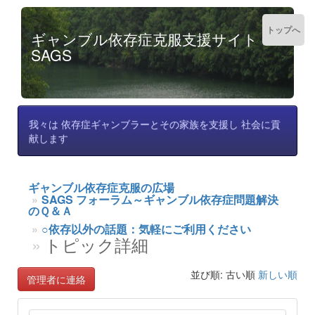
トップへ
ギャンブル依存症克服支援サイト
SAGS
我々は 依存症ギャンブラーとその家族を支援し 社会に貢
献します
ギャンブル依存症克服の広場
SAGS フォーラム～ギャンブル依存症問題解決
のＱ＆Ａ
○依存以外の話題：気軽にご利用ください
トピック詳細
並び順: 古い順
新しい順
管理者に連絡