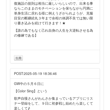
復施設の規則は相当に厳しいらしいので、出来る事
ならこのままのモチベーションを保ちながら円満に
単身生活に戻れる様に例えうざがられようが、克服
目安の断継続丸３年まで余程の体調不良では無い限
り書き込みを続けて行きます！★
【誰の為でもなく己れ自身の人生を大逆転させる為
の修練である】
引用
POST:2025-05-19 18:36:46
GW中の５月６日に
【Color Sing】という
歌声自慢さんがわんさか集まっているアプリにリス
ナー登録をして、９日に初参戦し始めたら楽しくて
楽しくて♪