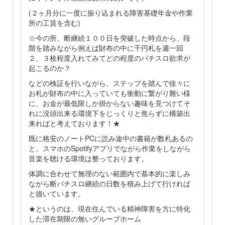
(２ヶ月分に一度に振り込まれる障害基礎年金や作業
所の工賃を含む)
☆今の所、断継続１００日を突破した時点から、段
階を踏みながら例えば財布の中に千円札を週一回
２、３枚程度入れてみてどの程度のパチスロ欲求が
起こるのか？
などの検証を行いながら、ステップを踏んで徐々に
お札が財布の中に入っていても衝動に繋がり難い様
に、お金が最低限しか掛からない趣味を見つけてそ
れに没頭出来る環境下をじっくりと焦らずに構築出
来ればと考えております！★
既に格安のノートPCに読み途中の書籍が数札あるの
と、スマホのSpotifyアプリでながら作業をしながら
音楽を聴ける環境は整っております。
体調に合わせて無理のない範囲内で基本的に楽しみ
ながら断パチスロ継続の日数を積み上げて行ければ
と描いています。
★というのは、現在住んでいる精神障害を方に特化
した滞在期限の無いグループホーム