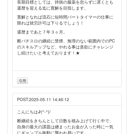
長期目標としては、持病の服薬を怠らずに遅くとも
還暦を迎える迄に寛解を目指します。
寛解となれば流石に短時間パートタイマーの仕事に
限れば就労許可は下りるでしょう！
還暦まであと７年３ヶ月。
断パチスロの継続に禁煙、無理のない範囲内でのPC
のスキルアップなど、やれる事は貪欲にチャレンジ
し続けたいと考えております！★
引用
POST:2025-05-11 14:46:12
こんにちは♪(^-^)/
断継続をきちんとして日数を積み上げて行く中で、
自身の最大の課題は纏まったお金が入った時に一気
にギャンブル衝動に襲われ易いです。