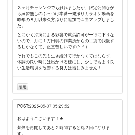
３ヶ月チャレンジでも触れましたが、限定公開なが
ら練習無しのぶっつけ本番一発撮りカラオケ動画を
昨年の８月以来久方ぶりに追加で４曲アップしまし
た。
とにかく持病による影響で就労許可が一行に下りな
いので、月に１万円弱の作業所からの工賃で我慢す
るしかなくて、正直苦しいです(^_^;)
それでもこの先も生き続けて行かなくてはならず、
体調の良い時には出かける様にし、少しでもより良
い生活環境を改善する努力は惜しみません！
引用
POST:2025-05-07 05:29:52
おはようございます！★
禁煙を再開してあと２時間すると丸２日になりま
す。