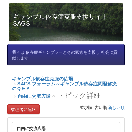
ギャンブル依存症克服支援サイト
SAGS
我々は 依存症ギャンブラーとその家族を支援し 社会に貢
献します
ギャンブル依存症克服の広場
SAGS フォーラム～ギャンブル依存症問題解決
のＱ＆Ａ
トピック詳細
自由に交流広場
並び順: 古い順
新しい順
管理者に連絡
自由に交流広場