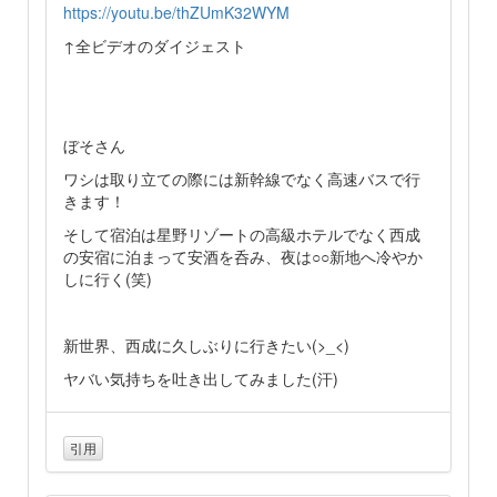
https://youtu.be/thZUmK32WYM
↑全ビデオのダイジェスト
ぼそさん
ワシは取り立ての際には新幹線でなく高速バスで行
きます！
そして宿泊は星野リゾートの高級ホテルでなく西成
の安宿に泊まって安酒を呑み、夜は○○新地へ冷やか
しに行く(笑)
新世界、西成に久しぶりに行きたい(>_<)
ヤバい気持ちを吐き出してみました(汗)
引用