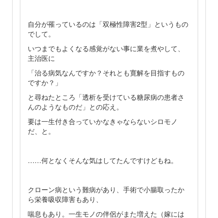
自分が罹っているのは「双極性障害2型」というもの
でして。
いつまでもよくなる感覚がない事に業を煮やして、
主治医に
「治る病気なんですか？それとも寛解を目指すもの
ですか？」
と尋ねたところ「透析を受けている糖尿病の患者さ
んのようなものだ」との応え。
要は一生付き合っていかなきゃならないシロモノ
だ、と。
……何となくそんな気はしてたんですけどもね。
クローン病という難病があり、手術で小腸取ったか
ら栄養吸収障害もあり、
喘息もあり。一生モノの伴侶がまた増えた（嫁には