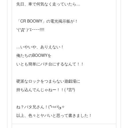
先日、車で何気なく走っていたら…
「CR BOOWY」の電光掲示板が！
ᐠ(°Д° )ᐟｴｰｰｰｰ!!!!
…いやいや、ありえない！
俺たちのBOOWYを
いとも簡単にパチ台にするなんて！！
硬派なロックをつまらない遊戯場に
持ち込んでんじゃねー！！( º言º)
ね？バタ兄さん！(*•̀ㅂ•́)و✧
以上、色々とヤバいと思って書きました！