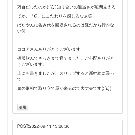
万台だったのか(;´Д`)知り合いの適当さが垣間見える
てか、「Ø」にこだわりを感じるなぁ笑
ばたやんに呑み代を回収されるのは嫌だから行かな
い笑
ココアさんありがとうございます
頓服飲んでさっきまで寝てました。ご心配ありがと
うございます。
上にも書きましたが、スリップすると新幹線に乗っ
て
鬼の形相で取り立て屋が来るので大丈夫です(;´Д`)
引用
POST:2022-09-11 13:26:36