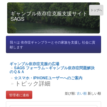
トップへ
ギャンブル依存症克服支援サイト
SAGS
我々は 依存症ギャンブラーとその家族を支援し 社会に貢
献します
ギャンブル依存症克服の広場
SAGS フォーラム～ギャンブル依存症問題解決
のＱ＆Ａ
☆スマホ・IPHONEユーザーへのご案内
トピック詳細
並び順:
古い順
新しい順
管理者に連絡