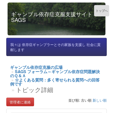
トップへ
ギャンブル依存症克服支援サイト
SAGS
我々は 依存症ギャンブラーとその家族を支援し 社会に貢
献します
ギャンブル依存症克服の広場
SAGS フォーラム～ギャンブル依存症問題解決
のＱ＆Ａ
☆よくある質問：多く寄せられる質問への回答
例です
トピック詳細
並び順: 古い順
新しい順
管理者に連絡