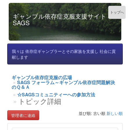
トップへ
ギャンブル依存症克服支援サイト
SAGS
我々は 依存症ギャンブラーとその家族を支援し 社会に貢
献します
ギャンブル依存症克服の広場
SAGS フォーラム～ギャンブル依存症問題解決
のＱ＆Ａ
☆SAGSコミュニティーへの参加方法
トピック詳細
並び順: 古い順
新しい順
管理者に連絡