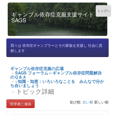
トップへ
ギャンブル依存症克服支援サイト
SAGS
我々は 依存症ギャンブラーとその家族を支援し 社会に貢
献します
ギャンブル依存症克服の広場
SAGS フォーラム～ギャンブル依存症問題解決
のＱ＆Ａ
○知識・知恵：いろいろなことを みんなで分か
ち合いましょう
トピック詳細
並び順:
古い順
新しい順
管理者に連絡