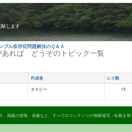
貢献します
ャンブル依存症問題解決のＱ＆Ａ
問があれば どうぞのトピック一覧
作成者
レス数
タカビー
15
Reserved. 掲載の情報・画像など、すべてのコンテンツの無断複写・転載を