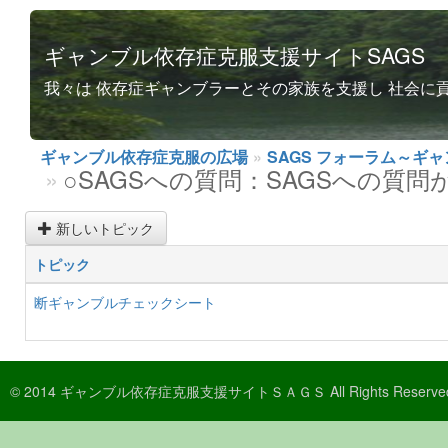
ギャンブル依存症克服支援サイトSAGS
我々は 依存症ギャンブラーとその家族を支援し 社会に
ギャンブル依存症克服の広場
SAGS フォーラム～ギ
○SAGSへの質問：SAGSへの質
新しいトピック
トピック
断ギャンブルチェックシート
© 2014 ギャンブル依存症克服支援サイトＳＡＧＳ All Rights 